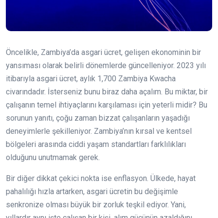
Öncelikle, Zambiya’da asgari ücret, gelişen ekonominin bir
yansıması olarak belirli dönemlerde güncelleniyor. 2023 yılı
itibarıyla asgari ücret, aylık 1,700 Zambiya Kwacha
civarındadır. İsterseniz bunu biraz daha açalım. Bu miktar, bir
çalışanın temel ihtiyaçlarını karşılaması için yeterli midir? Bu
sorunun yanıtı, çoğu zaman bizzat çalışanların yaşadığı
deneyimlerle şekilleniyor. Zambiya’nın kırsal ve kentsel
bölgeleri arasında ciddi yaşam standartları farklılıkları
olduğunu unutmamak gerek.
Bir diğer dikkat çekici nokta ise enflasyon. Ülkede, hayat
pahalılığı hızla artarken, asgari ücretin bu değişimle
senkronize olması büyük bir zorluk teşkil ediyor. Yani,
yıllardır aynı işte çalışan bir kişi, alım gücünün azaldığını