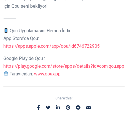
için Qou seni bekliyor!
⸻
Qou Uygulamasını Hemen İndir:
App Store’da Qou:
https://apps.apple.com/app/qou/id6746722905
Google Play’de Qou :
https://play.google.com/store/apps/details?id=com.qou.app
Tarayıcıdan:
www.qou.app
Share this: