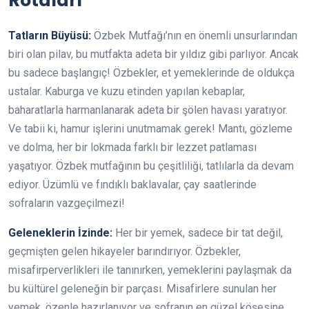
Rotaları
Tatların Büyüsü:
Özbek Mutfağı’nın en önemli unsurlarından
biri olan pilav, bu mutfakta adeta bir yıldız gibi parlıyor. Ancak
bu sadece başlangıç! Özbekler, et yemeklerinde de oldukça
ustalar. Kaburga ve kuzu etinden yapılan kebaplar,
baharatlarla harmanlanarak adeta bir şölen havası yaratıyor.
Ve tabii ki, hamur işlerini unutmamak gerek! Mantı, gözleme
ve dolma, her bir lokmada farklı bir lezzet patlaması
yaşatıyor. Özbek mutfağının bu çeşitliliği, tatlılarla da devam
ediyor. Üzümlü ve fındıklı baklavalar, çay saatlerinde
sofraların vazgeçilmezi!
Geleneklerin İzinde:
Her bir yemek, sadece bir tat değil,
geçmişten gelen hikayeler barındırıyor. Özbekler,
misafirperverlikleri ile tanınırken, yemeklerini paylaşmak da
bu kültürel geleneğin bir parçası. Misafirlere sunulan her
yemek, özenle hazırlanıyor ve sofranın en güzel köşesine