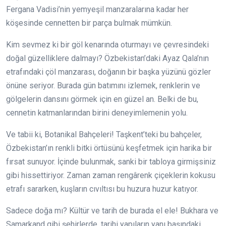
Fergana Vadisi’nin yemyeşil manzaralarına kadar her
köşesinde cennetten bir parça bulmak mümkün.
Kim sevmez ki bir göl kenarında oturmayı ve çevresindeki
doğal güzelliklere dalmayı? Özbekistan’daki Ayaz Qala’nın
etrafındaki çöl manzarası, doğanın bir başka yüzünü gözler
önüne seriyor. Burada gün batımını izlemek, renklerin ve
gölgelerin dansını görmek için en güzel an. Belki de bu,
cennetin katmanlarından birini deneyimlemenin yolu.
Ve tabii ki, Botanikal Bahçeleri! Taşkent’teki bu bahçeler,
Özbekistan’ın renkli bitki örtüsünü keşfetmek için harika bir
fırsat sunuyor. İçinde bulunmak, sanki bir tabloya girmişsiniz
gibi hissettiriyor. Zaman zaman rengârenk çiçeklerin kokusu
etrafı sararken, kuşların cıvıltısı bu huzura huzur katıyor.
Sadece doğa mı? Kültür ve tarih de burada el ele! Bukhara ve
Samarkand gibi şehirlerde, tarihi yapıların yanı başındaki