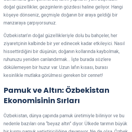
doğal güzellikler, gezginlerin gözdesi haline geliyor. Hangi
köşeye dönseniz, geçmişle doğanın bir araya geldiği bir
manzaraya çarpıyorsunuz.
Özbekistan’ın doğal güzellikleriyle dolu bu bahçeler, her
ziyaretçinin kalbinde bir yer edinecek kadar etkileyici. Nasıl
hissettirdiğini bir düşünün; doğanın kollarında kaybolmak,
ruhunuzu yeniden canlandırmak… İşte burada sözlere
dökülemeyen bir huzur var. Uzun lafın kısası, burası
kesinlikle mutlaka görülmesi gereken bir cennet!
Pamuk ve Altın: Özbekistan
Ekonomisinin Sırları
Özbekistan, dünya çapında pamuk üretimiyle biliniyor ve bu
nedenle bazıları ona “beyaz altın” diyor. Ülkede tarımın büyük
bir kısmı pamuk yetiştiriciliğine dayanıyor. Ne de olsa, Özbek