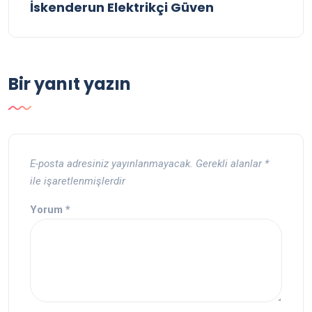
İskenderun Elektrikçi Güven
Bir yanıt yazın
E-posta adresiniz yayınlanmayacak.
Gerekli alanlar
*
ile işaretlenmişlerdir
Yorum
*