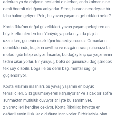
ederken ya da doğanın seslerini dinlerken, anda kalmanın ne
denli önemli olduğunu anlıyorlar. Stres, burada neredeyse bir
tabu haline geliyor. Peki, bu yavaş yaşamın getirdikleri neler?
Kosta Rika’nın doğal güzellikleri, yavaş yaşamı pekiştiren en
büyük etkenlerden biri. Yürüyüş yaparken ya da plajda
uzanırken, güneşin sıcaklığını hissediyorsunuz. Ormanların
derinliklerinde, kuşların cıvıltısı ve rüzgârın sesi, ruhunuza bir
melodi gibi hitap ediyor. İnsanlar, bu doğayla iç içe yaşamanın
tadını çıkarıyorlar. Bir yürüyüş, belki de gününüzü değiştirecek
tek şey olabilir. Doğa ile bu derin bağ, mental sağlığı
güçlendiriyor.
Kosta Rika’nın insanları, bu yavaş yaşamın en büyük
temsilcileri. Sizi gülümseyerek karşılıyorlar ve sıcak bir sofra
sunmaktan mutluluk duyuyorlar. İşte bu samimiyet,
ziyaretçileri kendine çekiyor. Kosta Rikalılar, hayatta en
değerli şeyin ilişkiler olduğuna inanıyorlar. Birbirleriyle olan