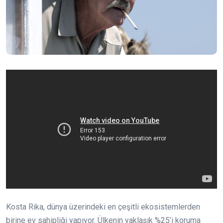
Kosta Rika, dünya üzerindeki en çeşitli ekosistemlerden
birine ev sahipliği yapıyor. Ülkenin yaklaşık %25’i koruma