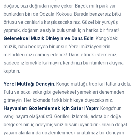
doğası, sizi doğrudan içine çeker. Birçok milli park var;
bunlardan biri de Odzala-Kokoua. Burada benzersiz bitki
örtüsü ve canlılarla karşılaşacaksınız. Güzel bir yürüyüş
yapmak, doğanın sesiyle buluşmak için harika bir fırsat!
Geleneksel Müzik Dinleyin ve Dans Edin
: Kongo’daki
müzik, ruhu besleyen bir unsur. Yerel müzisyenlerin
melodileri sizi sarhoş edecek! Dans etmek isterseniz,
sadece izlemekle kalmayın; kendinizi bu ritimlerin akışına
kaptırın.
Yerel Mutfağı Deneyin
: Kongo mutfağı, tropikal tatlarla dolu.
Fufu ve saka-saka gibi geleneksel yemekleri denemeden
gitmeyin. Her lokmada farklı bir hikaye duyacaksınız.
Hayvanları Gözlemlemek İçin Safari Yapın
: Kongo’nun
vahşi hayatı olağanüstü. Gorilleri izlemek, adeta bir doğa
belgeselinin içindeymişsiniz hissini uyandırır. Onların doğal
yaşam alanlarında gözlemlenmesi, unutulmaz bir deneyim