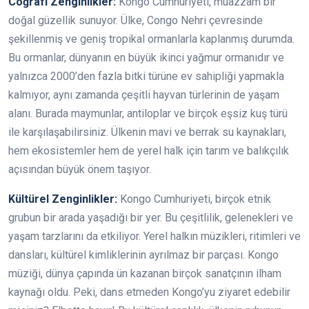
Coğrafi Zenginlikler:
Kongo Cumhuriyeti, muazzam bir
doğal güzellik sunuyor. Ülke, Congo Nehri çevresinde
şekillenmiş ve geniş tropikal ormanlarla kaplanmış durumda.
Bu ormanlar, dünyanın en büyük ikinci yağmur ormanıdır ve
yalnızca 2000’den fazla bitki türüne ev sahipliği yapmakla
kalmıyor, aynı zamanda çeşitli hayvan türlerinin de yaşam
alanı. Burada maymunlar, antiloplar ve birçok eşsiz kuş türü
ile karşılaşabilirsiniz. Ülkenin mavi ve berrak su kaynakları,
hem ekosistemler hem de yerel halk için tarım ve balıkçılık
açısından büyük önem taşıyor.
Kültürel Zenginlikler:
Kongo Cumhuriyeti, birçok etnik
grubun bir arada yaşadığı bir yer. Bu çeşitlilik, gelenekleri ve
yaşam tarzlarını da etkiliyor. Yerel halkın müzikleri, ritimleri ve
dansları, kültürel kimliklerinin ayrılmaz bir parçası. Kongo
müziği, dünya çapında ün kazanan birçok sanatçının ilham
kaynağı oldu. Peki, dans etmeden Kongo’yu ziyaret edebilir