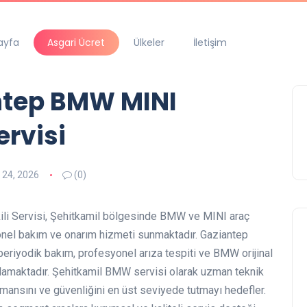
ayfa
Asgari Ücret
Ülkeler
İletişim
antep BMW MINI
ervisi
 24, 2026
(0)
li Servisi, Şehitkamil bölgesinde BMW ve MINI araç
onel bakım ve onarım hizmeti sunmaktadır. Gaziantep
periyodik bakım, profesyonel arıza tespiti ve BMW orijinal
ğlamaktadır. Şehitkamil BMW servisi olarak uzman teknik
mansını ve güvenliğini en üst seviyede tutmayı hedefler.