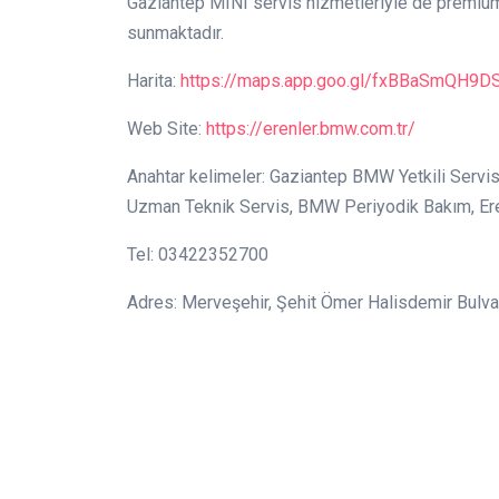
Gaziantep MINI servis hizmetleriyle de premium
sunmaktadır.
Harita:
https://maps.app.goo.gl/fxBBaSmQH9
Web Site:
https://erenler.bmw.com.tr/
Anahtar kelimeler: Gaziantep BMW Yetkili Servi
Uzman Teknik Servis, BMW Periyodik Bakım, Er
Tel: 03422352700
Adres: Merveşehir, Şehit Ömer Halisdemir Bulv