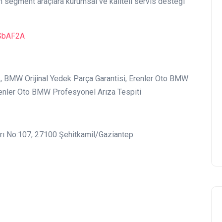
 segment araçlara kurumsal ve kaliteli servis desteği
DSbAF2A
s, BMW Orijinal Yedek Parça Garantisi, Erenler Oto BMW
enler Oto BMW Profesyonel Arıza Tespiti
arı No:107, 27100 Şehitkamil/Gaziantep